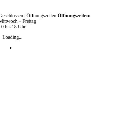
Skip
to
Geschlossen
|
Öffnungszeiten
Öffnungszeiten:
content
Mittwoch – Freitag
10 bis 18 Uhr
Loading...