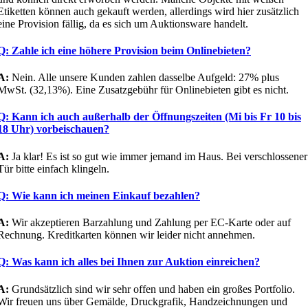
Etiketten können auch gekauft werden, allerdings wird hier zusätzlich
eine Provision fällig, da es sich um Auktionsware handelt.
Q: Zahle ich eine höhere Provision beim Onlinebieten?
A:
Nein. Alle unsere Kunden zahlen dasselbe Aufgeld: 27% plus
MwSt. (32,13%). Eine Zusatzgebühr für Onlinebieten gibt es nicht.
Q: Kann ich auch außerhalb der Öffnungszeiten (Mi bis Fr 10 bis
18 Uhr) vorbeischauen?
A:
Ja klar! Es ist so gut wie immer jemand im Haus. Bei verschlossener
Tür bitte einfach klingeln.
Q: Wie kann ich meinen Einkauf bezahlen?
A:
Wir akzeptieren Barzahlung und Zahlung per EC-Karte oder auf
Rechnung. Kreditkarten können wir leider nicht annehmen.
Q: Was kann ich alles bei Ihnen zur Auktion einreichen?
A:
Grundsätzlich sind wir sehr offen und haben ein großes Portfolio.
Wir freuen uns über Gemälde, Druckgrafik, Handzeichnungen und