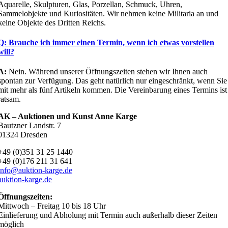
Aquarelle, Skulpturen, Glas, Porzellan, Schmuck, Uhren,
Sammelobjekte und Kuriositäten. Wir nehmen keine Militaria an und
keine Objekte des Dritten Reichs.
Q: Brauche ich immer einen Termin, wenn ich etwas vorstellen
will?
A:
Nein. Während unserer Öffnungszeiten stehen wir Ihnen auch
spontan zur Verfügung. Das geht natürlich nur eingeschränkt, wenn Sie
mit mehr als fünf Artikeln kommen. Die Vereinbarung eines Termins ist
ratsam.
AK – Auktionen und Kunst Anne Karge
Bautzner Landstr. 7
01324 Dresden
+49 (0)351 31 25 1440
+49 (0)176 211 31 641
info@auktion-karge.de
auktion-karge.de
Öffnungszeiten:
Mittwoch – Freitag 10 bis 18 Uhr
Einlieferung und Abholung mit Termin auch außerhalb dieser Zeiten
möglich