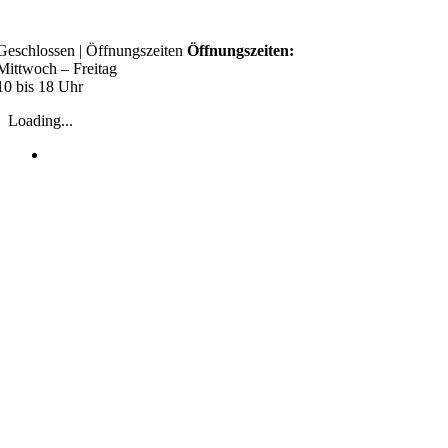
Skip
to
Geschlossen
|
Öffnungszeiten
Öffnungszeiten:
content
Mittwoch – Freitag
10 bis 18 Uhr
Loading...