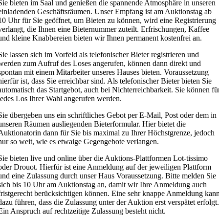
Sie bieten im Saal und genießen die spannende Atmosphäre in unseren
einladenden Geschäftsräumen. Unser Empfang ist am Auktionstag ab
10 Uhr für Sie geöffnet, um Bieten zu können, wird eine Registrierung
verlangt, die Ihnen eine Bieternummer zuteilt. Erfrischungen, Kaffee
und kleine Knabbereien bieten wir Ihnen permanent kostenfrei an.
Sie lassen sich im Vorfeld als telefonischer Bieter registrieren und
werden zum Aufruf des Loses angerufen, können dann direkt und
spontan mit einem Mitarbeiter unseres Hauses bieten. Voraussetzung
hierfür ist, dass Sie erreichbar sind. Als telefonischer Bieter bieten Sie
automatisch das Startgebot, auch bei Nichterreichbarkeit. Sie können fü
jedes Los Ihrer Wahl angerufen werden.
Sie übergeben uns ein schriftliches Gebot per E-Mail, Post oder dem in
unseren Räumen ausliegenden Bieterformular. Hier bietet die
Auktionatorin dann für Sie bis maximal zu Ihrer Höchstgrenze, jedoch
nur so weit, wie es etwaige Gegengebote verlangen.
Sie bieten live und online über die Auktions-Plattformen Lot-tissimo
oder Drouot. Hierfür ist eine Anmeldung auf der jeweiligen Plattform
und eine Zulassung durch unser Haus Voraussetzung. Bitte melden Sie
sich bis 10 Uhr am Auktionstag an, damit wir Ihre Anmeldung auch
fristgerecht berücksichtigen können. Eine sehr knappe Anmeldung kan
dazu führen, dass die Zulassung unter der Auktion erst verspätet erfolgt.
Ein Anspruch auf rechtzeitige Zulassung besteht nicht.