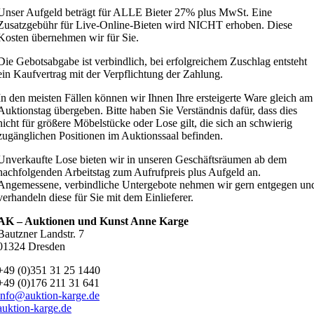
Unser Aufgeld beträgt für ALLE Bieter 27% plus MwSt. Eine
Zusatzgebühr für Live-Online-Bieten wird NICHT erhoben. Diese
Kosten übernehmen wir für Sie.
Die Gebotsabgabe ist verbindlich, bei erfolgreichem Zuschlag entsteht
ein Kaufvertrag mit der Verpflichtung der Zahlung.
In den meisten Fällen können wir Ihnen Ihre ersteigerte Ware gleich am
Auktionstag übergeben. Bitte haben Sie Verständnis dafür, dass dies
nicht für größere Möbelstücke oder Lose gilt, die sich an schwierig
zugänglichen Positionen im Auktionssaal befinden.
Unverkaufte Lose bieten wir in unseren Geschäftsräumen ab dem
nachfolgenden Arbeitstag zum Aufrufpreis plus Aufgeld an.
Angemessene, verbindliche Untergebote nehmen wir gern entgegen un
verhandeln diese für Sie mit dem Einlieferer.
AK – Auktionen und Kunst Anne Karge
Bautzner Landstr. 7
01324 Dresden
+49 (0)351 31 25 1440
+49 (0)176 211 31 641
info@auktion-karge.de
auktion-karge.de