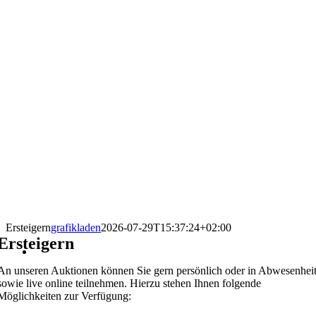
Ersteigern
grafikladen
2026-07-29T15:37:24+02:00
Ersteigern
An unseren Auktionen können Sie gern persönlich oder in Abwesenhei
sowie live online teilnehmen. Hierzu stehen Ihnen folgende
Möglichkeiten zur Verfügung: