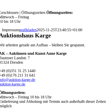
Skip
to
Geschlossen
|
Öffnungszeiten
Öffnungszeiten:
content
Mittwoch – Freitag
10 bis 18 Uhr
Impressum
grafikladen
2025-11-25T23:40:55+01:00
Auktionshaus Karge
Wir arbeiten gerade am Aufbau – bleiben Sie gespannt.
AK – Auktionen und Kunst Anne Karge
Bautzner Landstr. 7
01324 Dresden
+49 (0)351 31 25 1440
+49 (0)176 211 31 641
info@auktion-karge.de
auktion-karge.de
Öffnungszeiten:
Mittwoch – Freitag 10 bis 18 Uhr
Einlieferung und Abholung mit Termin auch außerhalb dieser Zeiten
möglich