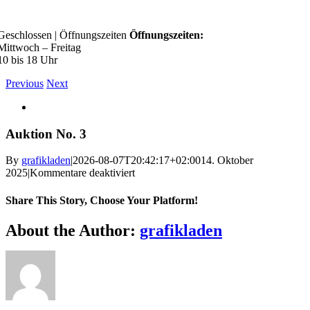
Skip
to
Geschlossen
|
Öffnungszeiten
Öffnungszeiten:
content
Mittwoch – Freitag
10 bis 18 Uhr
Previous
Next
View
Larger
Image
Auktion No. 3
By
grafikladen
|
2026-08-07T20:42:17+02:00
14. Oktober
für
2025
|
Kommentare deaktiviert
Auktion
No.
Share This Story, Choose Your Platform!
3
Facebook
X
Bluesky
Reddit
LinkedIn
WhatsApp
Telegram
Tumblr
Pinterest
Xing
Email
About the Author:
grafikladen