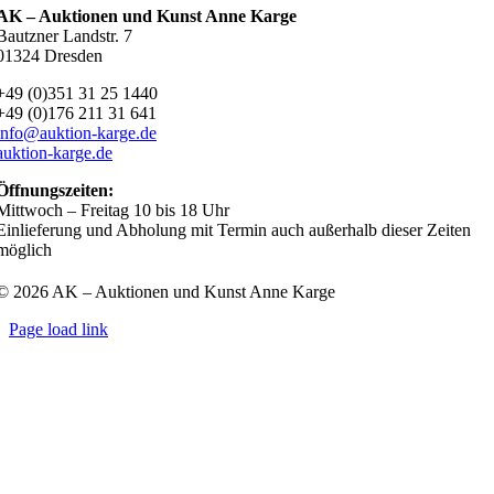
AK – Auktionen und Kunst Anne Karge
Bautzner Landstr. 7
01324 Dresden
+49 (0)351 31 25 1440
+49 (0)176 211 31 641
info@auktion-karge.de
auktion-karge.de
Öffnungszeiten:
Mittwoch – Freitag 10 bis 18 Uhr
Einlieferung und Abholung mit Termin auch außerhalb dieser Zeiten
möglich
© 2026 AK – Auktionen und Kunst Anne Karge
Page load link
Go
to
Top